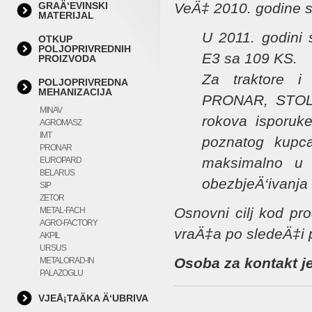
GRAÄ‘EVINSKI
VeÄ‡ 2010. godine sm
MATERIJAL
U 2011. godini
OTKUP
POLJOPRIVREDNIH
E3 sa 109 KS.
PROIZVODA
Za traktore 
POLJOPRIVREDNA
MEHANIZACIJA
PRONAR, STOLL
MINAV
rokova isporuke
AGROMASZ
IMT
poznatog kupca
PRONAR
maksimalno u s
EUROPARD
BELARUS
obezbjeÄ‘ivanja 
SIP
ZETOR
Osnovni cilj kod pr
METAL-FACH
AGRO-FACTORY
vraÄ‡a po sledeÄ‡i p
AKPIL
URSUS
Osoba za kontakt j
METALORAD-IN
PALAZOGLU
VJEÅ¡TAÄKA Ä‘UBRIVA