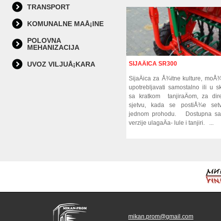
TRANSPORT
KOMUNALNE MAÅ¡INE
POLOVNA
MEHANIZACIJA
UVOZ VILJUÅ¡KARA
SIJAÄICA SR300
SijaÄica za Å¾itne kulture, moÅ
upotrebljavati samostalno ili u s
sa kratkom tanjiraÄom, za dir
sjetvu, kada se postiÅ¾e set
jednom prohodu. Dostupna sa
verzije ulagaÄa- lule i tanjiri. ...
mikan.prom@gmail.com