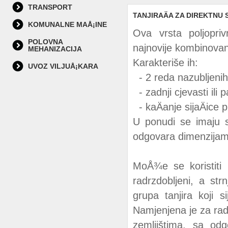
TRANSPORT
TANJIRAÄA ZA DIREKTNU 
KOMUNALNE MAÅ¡INE
Ova vrsta poljopriv
POLOVNA
najnovije kombinova
MEHANIZACIJA
Karakteriše ih:
UVOZ VILJUÅ¡KARA
- 2 reda nazubljenih
- zadnji cjevasti ili 
- kaÄanje sijaÄice p
U ponudi se imaju 
odgovara dimenzijama
MoÅ¾e se koristiti n
radrzdobljeni, a str
grupa tanjira koji 
Namjenjena je za rad
zemljištima, sa od