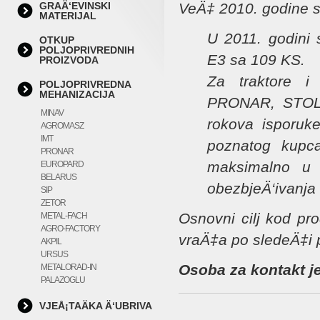
GRAÄ‘EVINSKI
VeÄ‡ 2010. godine sm
MATERIJAL
U 2011. godini
OTKUP
POLJOPRIVREDNIH
E3 sa 109 KS.
PROIZVODA
Za traktore 
POLJOPRIVREDNA
MEHANIZACIJA
PRONAR, STOLL
MINAV
rokova isporuke
AGROMASZ
IMT
poznatog kupca
PRONAR
maksimalno u s
EUROPARD
BELARUS
obezbjeÄ‘ivanja 
SIP
ZETOR
Osnovni cilj kod pr
METAL-FACH
AGRO-FACTORY
vraÄ‡a po sledeÄ‡i p
AKPIL
URSUS
Osoba za kontakt j
METALORAD-IN
PALAZOGLU
VJEÅ¡TAÄKA Ä‘UBRIVA