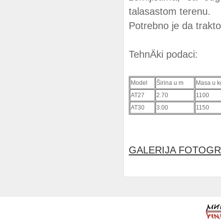
talasastom terenu.
Potrebno je da trakt
TehnÄki podaci:
Model
Širina u m
Masa u k
AT27
2.70
1100
AT30
3.00
1150
GALERIJA FOTOGR