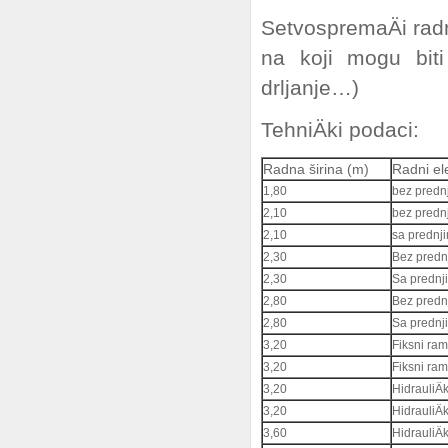
SetvospremaÄi rad
na koji mogu biti 
drljanje…)
TehniÄki podaci:
Radna širina (m)
Radni el
1,80
bez prednj
2,10
bez prednj
2,10
sa prednji
2,30
Bez prednj
2,30
Sa prednj
2,80
Bez prednj
2,80
Sa prednj
3,20
Fiksni ram
3,20
Fiksni ram
3,20
HidrauliÄ
3,20
HidrauliÄ
3,60
HidrauliÄ