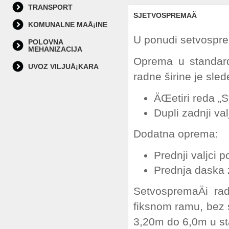
TRANSPORT
SJETVOSPREMAÄ
KOMUNALNE MAÅ¡INE
U ponudi setvospre
POLOVNA
MEHANIZACIJA
Oprema u standard
UVOZ VILJUÅ¡KARA
radne širine je sle
ÄŒetiri reda „
Dupli zadnji va
Dodatna oprema:
Prednji valjci p
Prednja daska 
SetvospremaÄi ra
fiksnom ramu, bez s
3,20m do 6,0m u sta