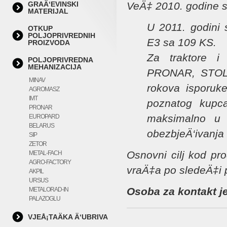
GRAÄ‘EVINSKI
VeÄ‡ 2010. godine sm
MATERIJAL
U 2011. godini
OTKUP
POLJOPRIVREDNIH
E3 sa 109 KS.
PROIZVODA
Za traktore 
POLJOPRIVREDNA
MEHANIZACIJA
PRONAR, STOLL
MINAV
rokova isporuke
AGROMASZ
IMT
poznatog kupca
PRONAR
maksimalno u s
EUROPARD
BELARUS
obezbjeÄ‘ivanja 
SIP
ZETOR
Osnovni cilj kod pr
METAL-FACH
AGRO-FACTORY
vraÄ‡a po sledeÄ‡i p
AKPIL
URSUS
Osoba za kontakt j
METALORAD-IN
PALAZOGLU
VJEÅ¡TAÄKA Ä‘UBRIVA