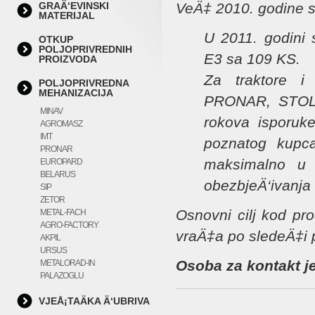
GRAÄ‘EVINSKI
VeÄ‡ 2010. godine sm
MATERIJAL
U 2011. godini
OTKUP
POLJOPRIVREDNIH
E3 sa 109 KS.
PROIZVODA
Za traktore 
POLJOPRIVREDNA
MEHANIZACIJA
PRONAR, STOLL
MINAV
rokova isporuke
AGROMASZ
IMT
poznatog kupca
PRONAR
maksimalno u s
EUROPARD
BELARUS
obezbjeÄ‘ivanja 
SIP
ZETOR
Osnovni cilj kod pr
METAL-FACH
AGRO-FACTORY
vraÄ‡a po sledeÄ‡i p
AKPIL
URSUS
Osoba za kontakt j
METALORAD-IN
PALAZOGLU
VJEÅ¡TAÄKA Ä‘UBRIVA