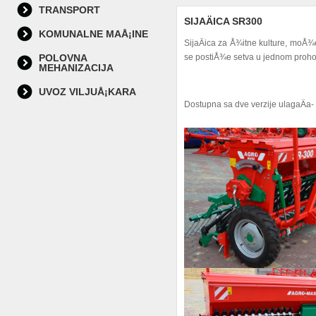
TRANSPORT
SIJAÄICA SR300
KOMUNALNE MAÅ¡INE
SijaÄica za Å¾itne kulture, moÅ¾e
POLOVNA
se postiÅ¾e setva u jednom proh
MEHANIZACIJA
UVOZ VILJUÅ¡KARA
Dostupna sa dve verzije ulagaÄa- lu