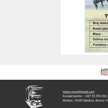
mikan.prom@gmail.com
Kontakt telefon : +387 55 555 050,
Modran, 76300 Bijeljina, Bosna i 