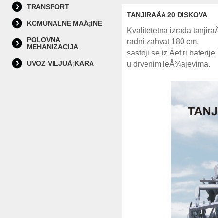
TRANSPORT
TANJIRAÄA 20 DISKOVA
KOMUNALNE MAÅ¡INE
Kvalitetetna izrada tanjira
POLOVNA
radni zahvat 180 cm,
MEHANIZACIJA
sastoji se iz Äetiri bater
UVOZ VILJUÅ¡KARA
u drvenim leÅ¾ajevima.