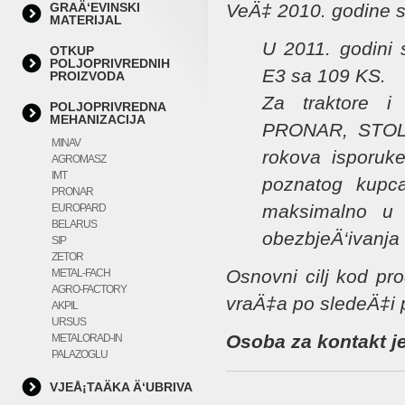
GRAÄ‘EVINSKI
VeÄ‡ 2010. godine sm
MATERIJAL
U 2011. godini
OTKUP
POLJOPRIVREDNIH
E3 sa 109 KS.
PROIZVODA
Za traktore 
POLJOPRIVREDNA
MEHANIZACIJA
PRONAR, STOLL
MINAV
rokova isporuke
AGROMASZ
IMT
poznatog kupca
PRONAR
maksimalno u s
EUROPARD
BELARUS
obezbjeÄ‘ivanja 
SIP
ZETOR
Osnovni cilj kod pr
METAL-FACH
AGRO-FACTORY
vraÄ‡a po sledeÄ‡i p
AKPIL
URSUS
Osoba za kontakt j
METALORAD-IN
PALAZOGLU
VJEÅ¡TAÄKA Ä‘UBRIVA