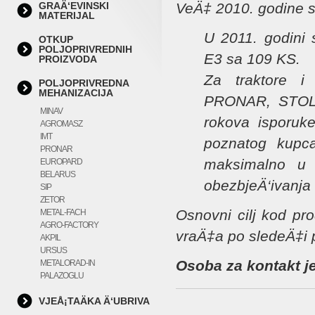
GRAÄ‘EVINSKI
VeÄ‡ 2010. godine sm
MATERIJAL
U 2011. godini
OTKUP
POLJOPRIVREDNIH
E3 sa 109 KS.
PROIZVODA
Za traktore 
POLJOPRIVREDNA
MEHANIZACIJA
PRONAR, STOLL
MINAV
rokova isporuke
AGROMASZ
IMT
poznatog kupca
PRONAR
maksimalno u s
EUROPARD
BELARUS
obezbjeÄ‘ivanja 
SIP
ZETOR
Osnovni cilj kod pr
METAL-FACH
AGRO-FACTORY
vraÄ‡a po sledeÄ‡i p
AKPIL
URSUS
Osoba za kontakt j
METALORAD-IN
PALAZOGLU
VJEÅ¡TAÄKA Ä‘UBRIVA