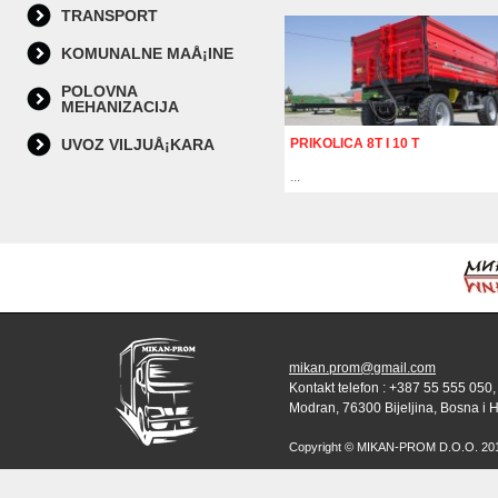
TRANSPORT
KOMUNALNE MAÅ¡INE
POLOVNA
MEHANIZACIJA
UVOZ VILJUÅ¡KARA
PRIKOLICA 8T I 10 T
...
mikan.prom@gmail.com
Kontakt telefon : +387 55 555 050,
Modran, 76300 Bijeljina, Bosna i 
Copyright © MIKAN-PROM D.O.O. 2010 