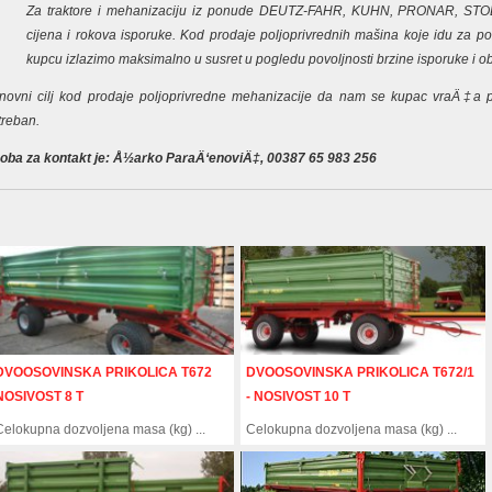
Za traktore i mehanizaciju iz ponude DEUTZ-FAHR, KUHN, PRONAR, STO
cijena i rokova isporuke. Kod prodaje poljoprivrednih mašina koje idu za po
kupcu izlazimo maksimalno u susret u pogledu povoljnosti brzine isporuke i o
novni cilj kod prodaje poljoprivredne mehanizacije da nam se kupac vraÄ‡a 
treban.
oba za kontakt je: Å½arko ParaÄ‘enoviÄ‡, 00387 65 983 256
DVOOSOVINSKA PRIKOLICA T672
DVOOSOVINSKA PRIKOLICA T672/1
NOSIVOST 8 T
- NOSIVOST 10 T
Celokupna dozvoljena masa (kg) ...
Celokupna dozvoljena masa (kg) ...