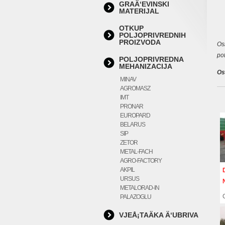
GRAÄ‘EVINSKI
MATERIJAL
OTKUP
POLJOPRIVREDNIH
PROIZVODA
Os
po
POLJOPRIVREDNA
MEHANIZACIJA
Os
MINAV
AGROMASZ
IMT
PRONAR
EUROPARD
BELARUS
SIP
ZETOR
METAL-FACH
AGRO-FACTORY
AKPIL
URSUS
METALORAD-IN
PALAZOGLU
VJEÅ¡TAÄKA Ä‘UBRIVA