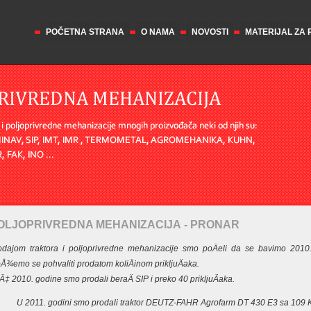
POČETNA STRANA
O NAMA
NOVOSTI
MATERIJAL ZA
OLJOPRIVREDNA MEHANIZACIJA - PRONAR
odajom traktora i poljoprivredne mehanizacije smo poÄeli da se bavimo 2010.
Å¾emo se pohvaliti prodatom koliÄinom prikljuÄaka.
Ä‡ 2010. godine smo prodali beraÄ SIP i preko 40 prikljuÄaka.
U 2011. godini smo prodali traktor DEUTZ-FAHR Agrofarm DT 430 E3 sa 109 