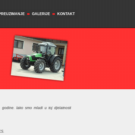
 PREUZIMANJE
GALERIJE
KONTAKT
 godine. Iako smo mladi u toj djelatnosti
KS.