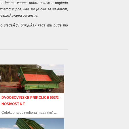
LL imamo veoma dobre uslove u pogledu
znatog kupca, kao što je bilo sa traktorom,
bezbjeÄ‘ivanja garancije.
po sledeÄ‡i prikljuÄak kada mu bude bio
DVOOSOVINSKE PRIKOLICE 653/2 -
NOSIVOST 6 T
Celokupna dozvoljena masa (kg) ...