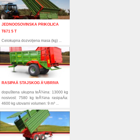
JEDNOOSOVINSKA PRIKOLICA
T671 5 T
Celokupna dozvoljena masa (kg) ...
RASIPAÄ STAJSKOG Ä‘UBRIVA
dopuštena ukupna teÅ¾ina: 13000 kg
nosivost: 7580 kg teÅ¾ina rasipaÄa:
4600 kg utovarni volumen: 9 m³ ...