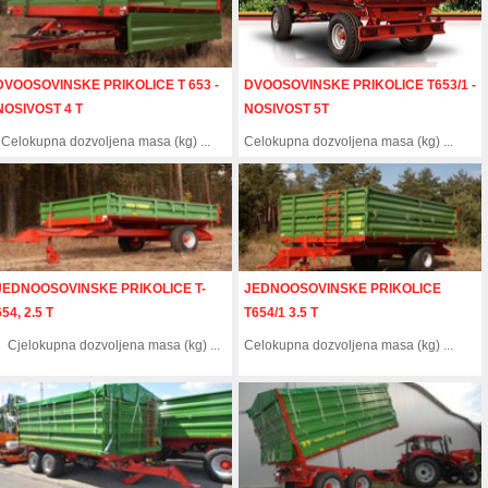
DVOOSOVINSKE PRIKOLICE T 653 -
DVOOSOVINSKE PRIKOLICE T653/1 -
NOSIVOST 4 T
NOSIVOST 5T
Celokupna dozvoljena masa (kg) ...
Celokupna dozvoljena masa (kg) ...
JEDNOOSOVINSKE PRIKOLICE T-
JEDNOOSOVINSKE PRIKOLICE
654, 2.5 T
T654/1 3.5 T
Cjelokupna dozvoljena masa (kg) ...
Celokupna dozvoljena masa (kg) ...