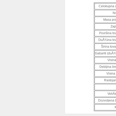
Celokupna d
No
Masa pra
Zap
Površina to
DuÅ¾ina tov
Širina tov
Gabariti (duÅ¾.
Visin
Debljina li
Visina
Rastojan
VeliÄ
Dozvoljena b