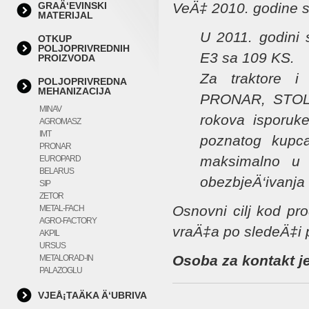
GRAÄ‘EVINSKI
VeÄ‡ 2010. godine sm
MATERIJAL
U 2011. godini
OTKUP
POLJOPRIVREDNIH
E3 sa 109 KS.
PROIZVODA
Za traktore 
POLJOPRIVREDNA
MEHANIZACIJA
PRONAR, STOLL
MINAV
rokova isporuke
AGROMASZ
IMT
poznatog kupca
PRONAR
maksimalno u s
EUROPARD
BELARUS
obezbjeÄ‘ivanja 
SIP
ZETOR
Osnovni cilj kod pr
METAL-FACH
AGRO-FACTORY
vraÄ‡a po sledeÄ‡i p
AKPIL
URSUS
Osoba za kontakt j
METALORAD-IN
PALAZOGLU
VJEÅ¡TAÄKA Ä‘UBRIVA