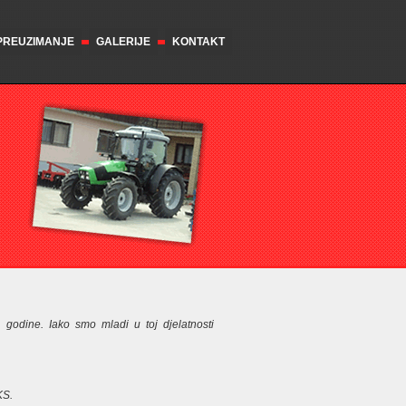
 PREUZIMANJE
GALERIJE
KONTAKT
 godine. Iako smo mladi u toj djelatnosti
KS.