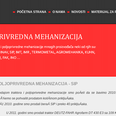
POČETNA STRANA
O NAMA
NOVOSTI
MATERIJAL ZA
OLJOPRIVREDNA MEHANIZACIJA - SIP
odajom traktora i poljoprivredne mehanizacije smo poÄeli da se bavimo 2010.
Å¾emo se pohvaliti prodatom koliÄinom prikljuÄaka.
Ä‡ 2010. godine smo prodali beraÄ SIP i preko 40 prikljuÄaka.
U 2011. godini smo prodali traktor DEUTZ-FAHR Agrofarm DT 430 E3 sa 109 