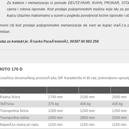
Za traktore i mehanizaciju iz ponude DEUTZ-FAHR, KUHN, PRONAR, STO
cijena i rokova isporuke. Kod prodaje poljoprivrednih mašina koje idu za po
kupcu izlazimo maksimalno u susret u pogledu povoljnosti brzine isporuke i o
novni cilj kod prodaje poljoprivredne mehanizacije da nam se kupac vraÄ‡a 
treban.
oba za kontakt je: Å½arko ParaÄ‘enoviÄ‡, 00387 65 983 256
ROTO 170 D
KosaÄica slovenaÄkog proizvoÄ‘aÄa SIP. Karakteriše ih tih rad, jednostavno upravl
Tip
175 DH
215 DH
255 DH
Radna širina
1700 mm
2100 mm
2500 mm
TeÅ¾ina
375 kg
400 kg
435 kg
Transportna širina
1200 mm
1200 mm
1200 mm
Transportna visina
2400 mm
2800 mm
3200 mm
NajveÄ‡a visina pri radu
1150 mm
1150 mm
1150 mm