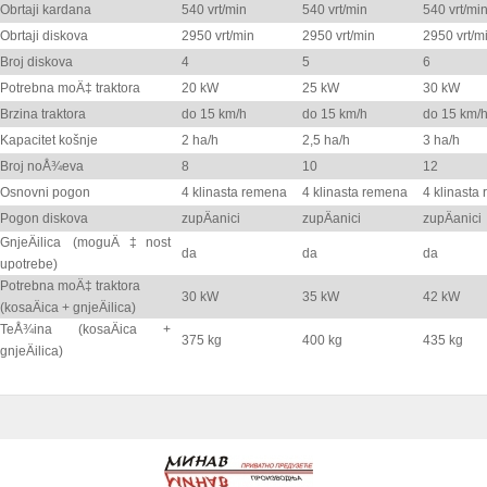
Obrtaji kardana
540 vrt/min
540 vrt/min
540 vrt/mi
Obrtaji diskova
2950 vrt/min
2950 vrt/min
2950 vrt/m
Broj diskova
4
5
6
Potrebna moÄ‡ traktora
20 kW
25 kW
30 kW
Brzina traktora
do 15 km/h
do 15 km/h
do 15 km/
Kapacitet košnje
2 ha/h
2,5 ha/h
3 ha/h
Broj noÅ¾eva
8
10
12
Osnovni pogon
4 klinasta remena
4 klinasta remena
4 klinasta
Pogon diskova
zupÄanici
zupÄanici
zupÄanici
GnjeÄilica (moguÄ‡nost
da
da
da
upotrebe)
Potrebna moÄ‡ traktora
30 kW
35 kW
42 kW
(kosaÄica + gnjeÄilica)
TeÅ¾ina (kosaÄica +
375 kg
400 kg
435 kg
gnjeÄilica)