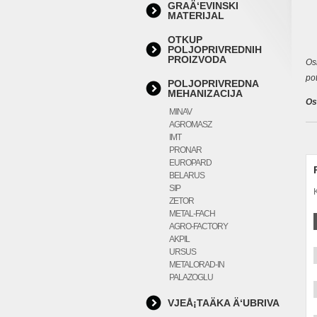
GRAÄ‘EVINSKI
MATERIJAL
OTKUP
POLJOPRIVREDNIH
PROIZVODA
Os
po
POLJOPRIVREDNA
MEHANIZACIJA
Os
MINAV
AGROMASZ
IMT
PRONAR
EUROPARD
BELARUS
SIP
ZETOR
METAL-FACH
AGRO-FACTORY
AKPIL
URSUS
METALORAD-IN
PALAZOGLU
VJEÅ¡TAÄKA Ä‘UBRIVA