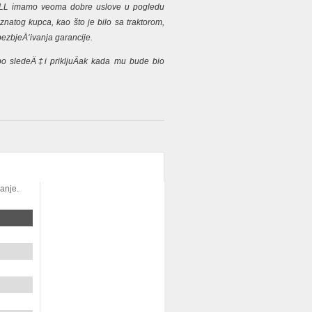
LL imamo veoma dobre uslove u pogledu
znatog kupca, kao što je bilo sa traktorom,
bezbjeÄ‘ivanja garancije.
po sledeÄ‡i prikljuÄak kada mu bude bio
janje.