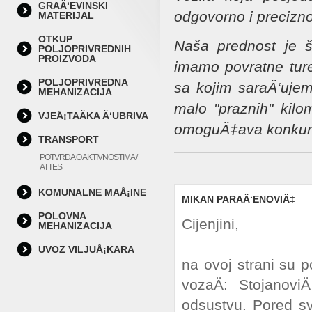
GRAÄ‘EVINSKI
odgovorno i precizno
MATERIJAL
OTKUP
Naša prednost je š
POLJOPRIVREDNIH
PROIZVODA
imamo povratne ture
POLJOPRIVREDNA
sa kojim saraÄ‘uj
MEHANIZACIJA
malo "praznih" kilo
VJEÅ¡TAÄKA Ä‘UBRIVA
omoguÄ‡ava konkuren
TRANSPORT
POTVRDA O AKTIVNOSTIMA /
ATTES
KOMUNALNE MAÅ¡INE
MIKAN PARAÄ‘ENOVIÄ‡
POLOVNA
Cijenjini,
MEHANIZACIJA
UVOZ VILJUÅ¡KARA
na ovoj strani su p
vozaÄ: Stojano
odsustvu. Pored s